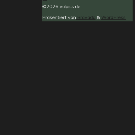
©2026 vulpics.de
Präsentiert von
Bravada
&
WordPress
.