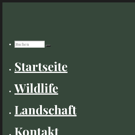
Zum
Inhalt
springen
Suchen
Startseite
nach:
Wildlife
Landschaft
Kontakt