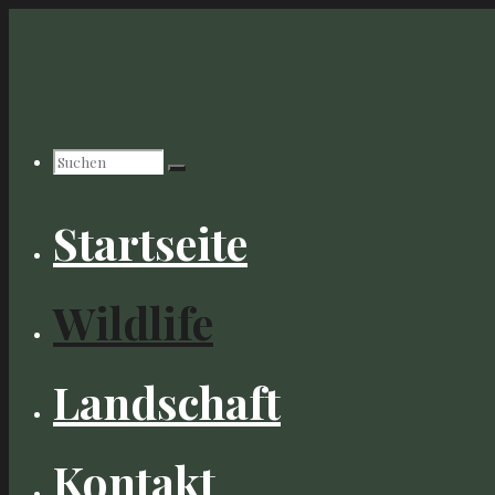
Zum
Inhalt
springen
Suchen
Startseite
nach:
Wildlife
Landschaft
Kontakt